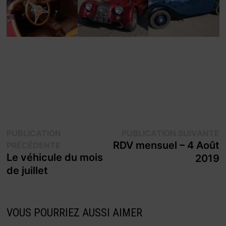
Navigation
P
PUBLICATION
PUBLICATION SUIVANTE
Publication
s
RDV mensuel – 4 Août
PRÉCÉDENTE
de
précédente :
Le véhicule du mois
2019
l’article
de juillet
VOUS POURRIEZ AUSSI AIMER