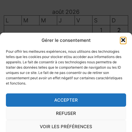
août 2026
L
M
M
J
V
S
D
1
2
3
4
5
6
7
8
9
Gérer le consentement
10
11
12
13
14
15
16
Pour offrir les meilleures expériences, nous utilisons des technologies
telles que les cookies pour stocker et/ou accéder aux informations des
17
18
19
20
21
22
23
appareils. Le fait de consentir à ces technologies nous permettra de
traiter des données telles que le comportement de navigation ou les ID
24
25
26
27
28
29
30
uniques sur ce site. Le fait de ne pas consentir ou de retirer son
31
consentement peut avoir un effet négatif sur certaines caractéristiques
et fonctions.
« Juil
ACCEPTER
REFUSER
Les Rétros du Plateau - Création site sécurisé par
SEA-
VOIR LES PRÉFÉRENCES
INFORMATIQUE
/
SEA-WEB.FR