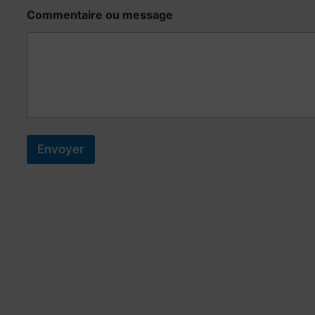
s
Commentaire ou message
a
g
e
Envoyer