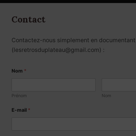
Contact
Contactez-nous simplement en documentant ce
(lesretrosduplateau@gmail.com) :
Nom
*
Prénom
Nom
o
E-mail
*
u
*
m
e
s