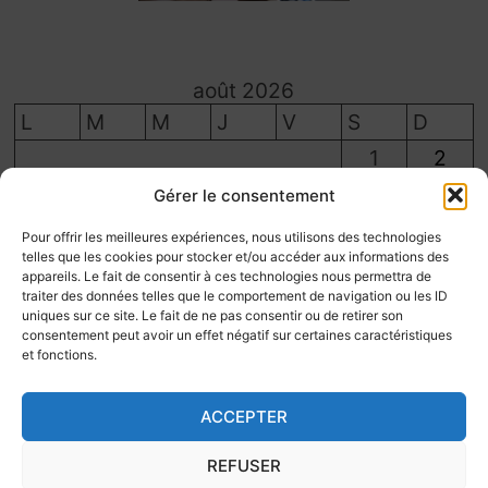
août 2026
L
M
M
J
V
S
D
1
2
3
4
5
6
7
8
9
Gérer le consentement
10
11
12
13
14
15
16
Pour offrir les meilleures expériences, nous utilisons des technologies
telles que les cookies pour stocker et/ou accéder aux informations des
17
18
19
20
21
22
23
appareils. Le fait de consentir à ces technologies nous permettra de
traiter des données telles que le comportement de navigation ou les ID
24
25
26
27
28
29
30
uniques sur ce site. Le fait de ne pas consentir ou de retirer son
31
consentement peut avoir un effet négatif sur certaines caractéristiques
et fonctions.
« Juil
ACCEPTER
REFUSER