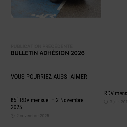
Navigation
Publication
PUBLICATION PRÉCÉDENTE
précédente :
BULLETIN ADHÉSION 2026
de
l’article
VOUS POURRIEZ AUSSI AIMER
RDV mensu
85° RDV mensuel – 2 Novembre
3 juin 20
2025
2 novembre 2025