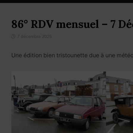
86° RDV mensuel – 7 D
7 décembre 2025
Une édition bien tristounette due à une mété