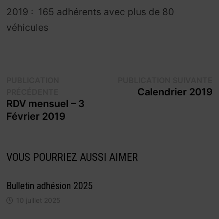
2019 : 165 adhérents avec plus de 80
véhicules
Navigation
P
PUBLICATION
PUBLICATION SUIVANTE
Publication
s
Calendrier 2019
PRÉCÉDENTE
de
précédente :
RDV mensuel – 3
l’article
Février 2019
VOUS POURRIEZ AUSSI AIMER
Bulletin adhésion 2025
10 juillet 2025