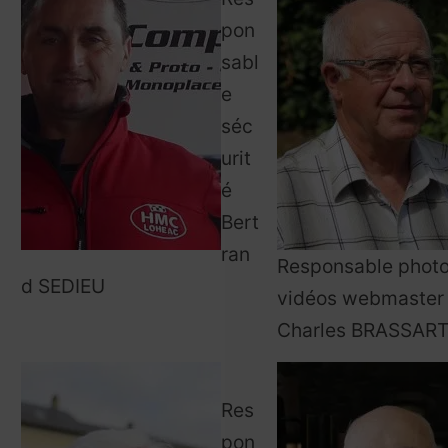
pon
sabl
e
séc
urit
é
Bert
ran
Responsable phot
d SEDIEU
vidéos webmaster
Charles BRASSAR
Res
pon