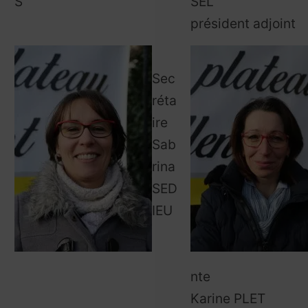
S
SEL
président adjoint
Sec
réta
ire
Sab
rina
SED
IEU
nte
Karine PLET