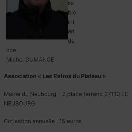
sa
ble
int
en
da
nce
Michel DUMANGE
Association « Les Rétros du Plateau »
Mairie du Neubourg – 2 place ferrand 27110 LE
NEUBOURG
Cotisation annuelle : 15 euros