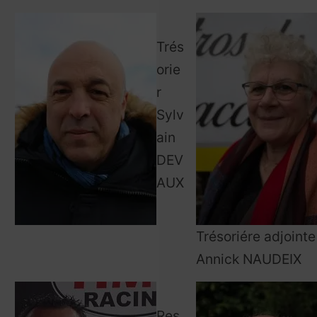
Trés
orie
r
Sylv
ain
DEV
AUX
Trésoriére adjointe
Annick NAUDEIX
Res