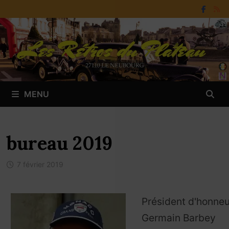
Passer
au
contenu
MENU
bureau 2019
7 février 2019
Président d'honneu
Germain Barbey