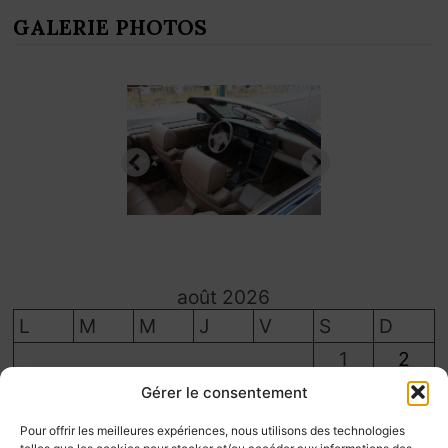
GALERIE PHOTOS
août 2026
L
M
M
J
V
S
D
1
2
3
4
5
6
7
8
9
Gérer le consentement
10
11
12
13
14
15
16
Pour offrir les meilleures expériences, nous utilisons des technologies