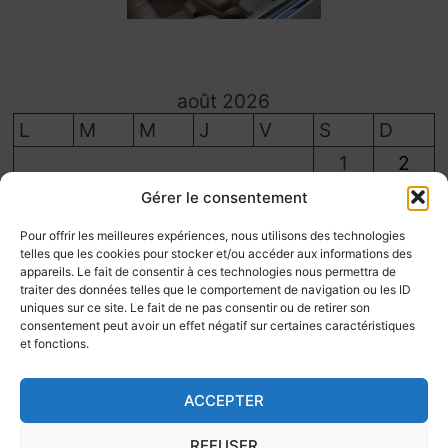
août 2026
L
M
M
J
V
S
D
1
2
3
4
5
6
7
8
9
Gérer le consentement
10
11
12
13
14
15
16
Pour offrir les meilleures expériences, nous utilisons des technologies
telles que les cookies pour stocker et/ou accéder aux informations des
17
18
19
20
21
22
23
appareils. Le fait de consentir à ces technologies nous permettra de
traiter des données telles que le comportement de navigation ou les ID
24
25
26
27
28
29
30
uniques sur ce site. Le fait de ne pas consentir ou de retirer son
31
consentement peut avoir un effet négatif sur certaines caractéristiques
et fonctions.
« Juil
ACCEPTER
REFUSER