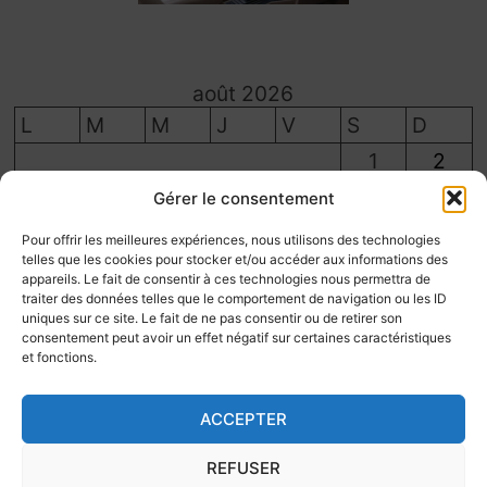
août 2026
L
M
M
J
V
S
D
1
2
3
4
5
6
7
8
9
Gérer le consentement
10
11
12
13
14
15
16
Pour offrir les meilleures expériences, nous utilisons des technologies
telles que les cookies pour stocker et/ou accéder aux informations des
17
18
19
20
21
22
23
appareils. Le fait de consentir à ces technologies nous permettra de
traiter des données telles que le comportement de navigation ou les ID
24
25
26
27
28
29
30
uniques sur ce site. Le fait de ne pas consentir ou de retirer son
31
consentement peut avoir un effet négatif sur certaines caractéristiques
et fonctions.
« Juil
ACCEPTER
REFUSER