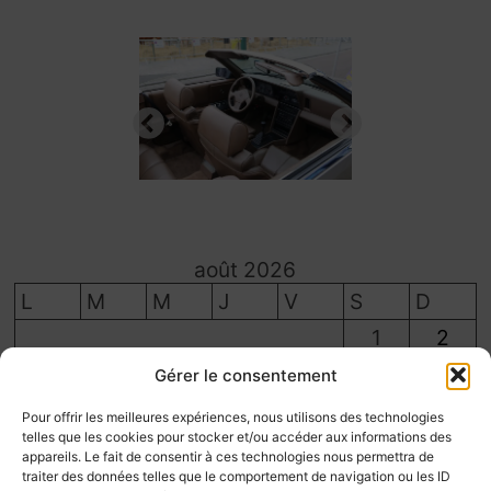
août 2026
L
M
M
J
V
S
D
1
2
3
4
5
6
7
8
9
Gérer le consentement
10
11
12
13
14
15
16
Pour offrir les meilleures expériences, nous utilisons des technologies
telles que les cookies pour stocker et/ou accéder aux informations des
17
18
19
20
21
22
23
appareils. Le fait de consentir à ces technologies nous permettra de
traiter des données telles que le comportement de navigation ou les ID
24
25
26
27
28
29
30